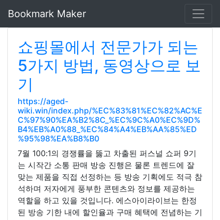
Bookmark Maker
쇼핑몰에서 전문가가 되는
5가지 방법, 동영상으로 보
기
https://aged-
wiki.win/index.php/%EC%83%81%EC%82%AC%E
C%97%90%EA%B2%8C_%EC%9C%A0%EC%9D%
B4%EB%A0%88_%EC%84%A4%EB%AA%85%ED
%95%98%EA%B8%B0
7월 100:1의 경쟁률을 뚫고 차출된 퍼스널 쇼퍼 9기
는 시작간 소통 판매 방송 진행은 물론 트렌드에 잘
맞는 제품을 직접 선정하는 등 방송 기획에도 적극 참
석하며 저자에게 풍부한 콘텐츠와 정보를 제공하는
역할을 하고 있을 것입니다. 에스아이라이브는 한정
된 방송 기한 내에 할인율과 구매 혜택에 전념하는 기