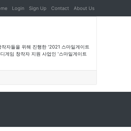
ome
Login
Sign Up
Contact
About Us
자들을 위해 진행한 '2021 스마일게이트
인디게임 창작자 지원 사업인 '스마일게이트