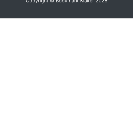
Copyright © Bookmark Maker 2026