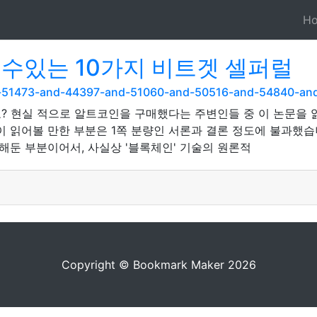
H
 수있는 10가지 비트겟 셀퍼럴
nd-51473-and-44397-and-51060-and-50516-and-54840-a
? 현실 적으로 알트코인을 구매했다는 주변인들 중 이 논문을
읽어볼 만한 부분은 1쪽 분량인 서론과 결론 정도에 불과했습
둔 부분이어서, 사실상 '블록체인' 기술의 원론적
Copyright © Bookmark Maker 2026