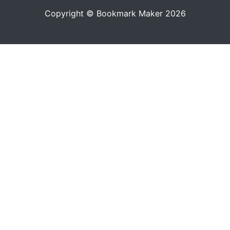
Copyright © Bookmark Maker 2026