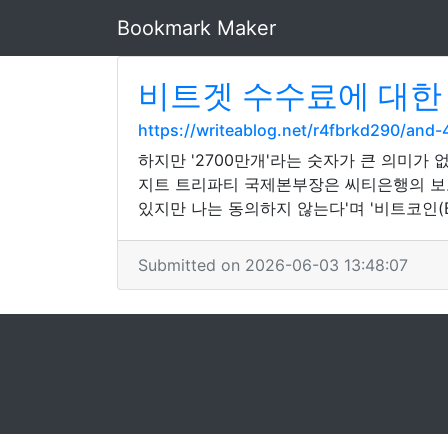
Bookmark Maker
비트겟 수수료에 대한
https://writeablog.net/r4fbrkd290/a
하지만 '2700만개'라는 숫자가 큰 의미가
지트 트리파티 국제본부장은 씨티은행의 보고서
있지만 나는 동의하지 않는다'며 '비트코인(B
Submitted on 2026-06-03 13:48:07