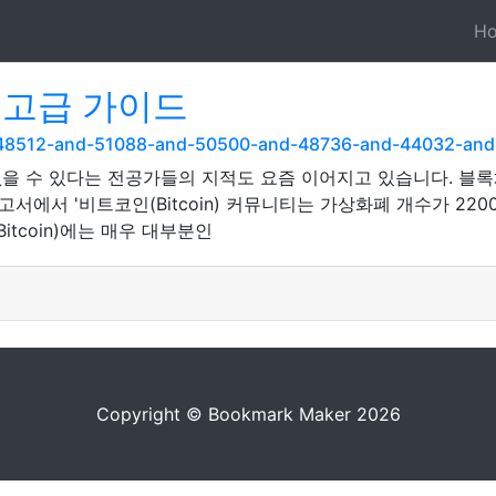
H
 고급 가이드
nd-48512-and-51088-and-50500-and-48736-and-44032-an
 없을 수 있다는 전공가들의 지적도 요즘 이어지고 있습니다. 블록체
에서 '비트코인(Bitcoin) 커뮤니티는 가상화폐 개수가 22
itcoin)에는 매우 대부분인
Copyright © Bookmark Maker 2026